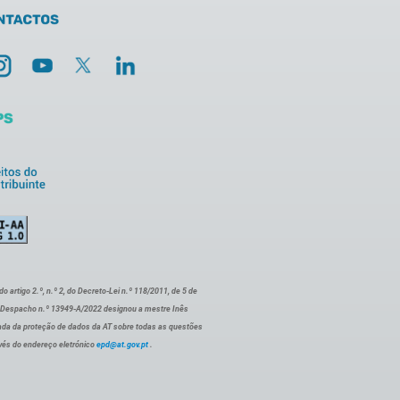
artigo 2.º, n.º 2, do Decreto-Lei n.º 118/2011, de 5 de
o Despacho n.º 13949-A/2022 designou a mestre Inês
ada da proteção de dados da AT sobre todas as questões
vés do endereço eletrónico
epd@at.gov.pt
.