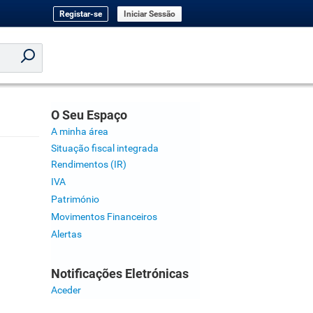
Registar-se
Iniciar Sessão
O Seu Espaço
A minha área
Situação fiscal integrada
Rendimentos (IR)
IVA
Património
Movimentos Financeiros
Alertas
Notificações Eletrónicas
Aceder