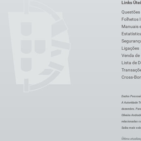
Links Úte
Questões
Folhetos 
Manuais e
Estatístic
Segurança
Ligações
Venda de
Lista de 
Transaçõe
Cross-Bor
Dados Pessoai
A Autoridade Tr
dezembro. Para
Oliveira Andra
relacionadas c
Saiba mais sob
Última atualiza