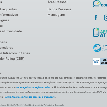
is
Área Pessoal
 Frequentes
Dados Pessoais
Informativos
Mensagens
 guias
as
 e Privacidade
 bens
Devedores
s Intracomunitárias
der Ruling (CBR)
s
ibutária e Aduaneira (AT) trata dados pessoais no âmbito das suas atribuições, designadamente as constantes do 
 cumprimento do Regulamento Geral sobre a Proteção de Dados (RGPD) e da Lei n.º 58/2019, de 8 de agosto, 
de de Jesus como
encarregada da proteção de dados
da AT. Os titulares dos dados podem contactar a encarreg
om o tratamento dos seus dados pessoais e com o exercício dos direitos que lhe são conferidos pelo RGPD atra
re a
Política de proteção de dados pessoais e privacidade
.
ção em 2026-02-25 | 3.3.15-6041 | Autoridade Tributária e Aduaneira