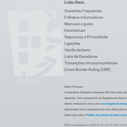
Links Úteis
Questões Frequentes
Folhetos Informativos
Manuais e guias
Estatísticas
Segurança e Privacidade
Ligações
Venda de bens
Lista de Devedores
Transações Intracomunitárias
Cross-Border Ruling (CBR)
Dados Pessoais
A Autoridade Tributária e Aduaneira (AT) trata dados p
dezembro. Para cumprimento do Regulamento Geral sob
Oliveira Andrade de Jesus como
encarregada da prote
relacionadas com o tratamento dos seus dados pessoai
Saiba mais sobre a
Política de proteção de dados pess
Última atualização em 2026-02-25 | 3.3.15-6041 | Autor