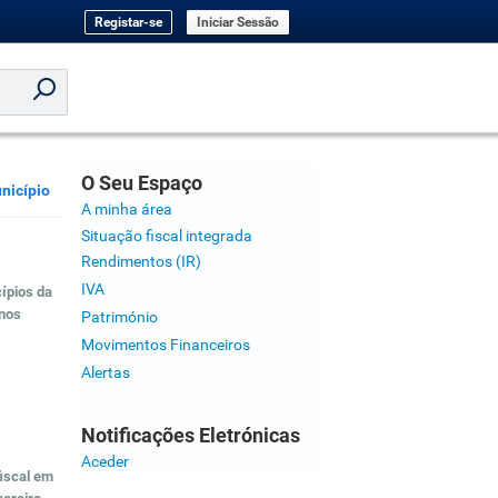
Registar-se
Iniciar Sessão
O Seu Espaço
nicípio
A minha área
Situação fiscal integrada
Rendimentos (IR)
IVA
ípios da
 nos
Património
Movimentos Financeiros
Alertas
Notificações Eletrónicas
Aceder
fiscal em