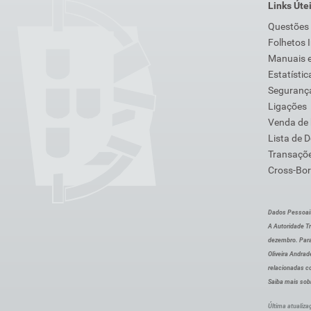
Links Úte
Questões
Folhetos 
Manuais e
Estatístic
Segurança
Ligações
Venda de
Lista de 
Transaçõe
Cross-Bor
Dados Pessoai
A Autoridade Tr
dezembro. Para
Oliveira Andra
relacionadas c
Saiba mais sob
Última atualiza