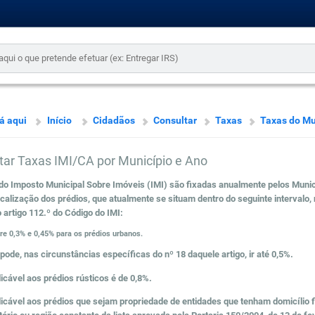
á aqui
Início
Cidadãos
Consultar
Taxas
Taxas do Mu
tar Taxas IMI/CA por Município e Ano
do Imposto Municipal Sobre Imóveis (IMI) são fixadas anualmente pelos Munic
ocalização dos prédios, que atualmente se situam dentro do seguinte intervalo,
 artigo 112.º do Código do IMI:
re 0,3% e 0,45% para os prédios urbanos.
pode, nas circunstâncias específicas do nº 18 daquele artigo, ir até 0,5%.
licável aos prédios rústicos é de 0,8%.
licável aos prédios que sejam propriedade de entidades que tenham domicílio 