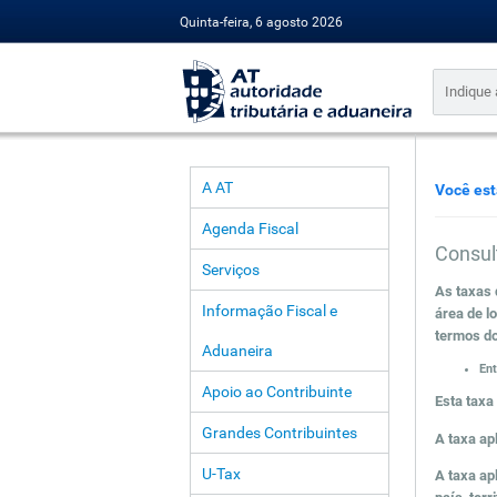
Quinta-feira, 6 agosto 2026
A AT
Você est
Agenda Fiscal
Consul
Serviços
As taxas 
Informação Fiscal e
área de l
termos do
Aduaneira
Ent
Apoio ao Contribuinte
Esta taxa 
Grandes Contribuintes
A taxa ap
U-Tax
A taxa ap