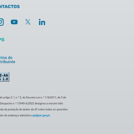
artigo 2.º, n.º 2, do Decreto-Lei n.º 118/2011, de 5 de
o Despacho n.º 13949-A/2022 designou a mestre Inês
ada da proteção de dados da AT sobre todas as questões
vés do endereço eletrónico
epd@at.gov.pt
.