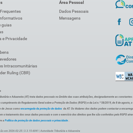
is
Área Pessoal
 Frequentes
Dados Pessoais
Informativos
Mensagens
 guias
as
 e Privacidade
 bens
Devedores
s Intracomunitárias
der Ruling (CBR)
s
ibutária e Aduaneira (AT) trata dados pessoais no âmbito das suas atribuições, designadamente as constantes do 
 cumprimento do Regulamento Geral sobre a Proteção de Dados (RGPD) e da Lei n.º 58/2019, de 8 de agosto, 
de de Jesus como
encarregada da proteção de dados
da AT. Os titulares dos dados podem contactar a encarreg
om o tratamento dos seus dados pessoais e com o exercício dos direitos que lhe são conferidos pelo RGPD atra
re a
Política de proteção de dados pessoais e privacidade
.
ção em 2026-02-25 | 3.3.15-6041 | Autoridade Tributária e Aduaneira