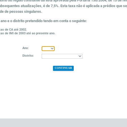
itório ou região constante da lista aprovada pela Portaria 150/2004, de 13 de fev
bsequentes atualizações, é de 7,5%. Esta taxa não é aplicada a prédios que s
de de pessoas singulares.
 ano e o distrito pretendido tendo em conta o seguinte:
as de CA até 2002.
as de IMI de 2003 até ao presente ano.
Ano:
Distrito: