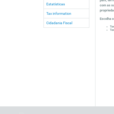
país, terr
Estatísticas
com as su
proprieda
Tax information
Escolha o
Cidadania Fiscal
Tax
Tax