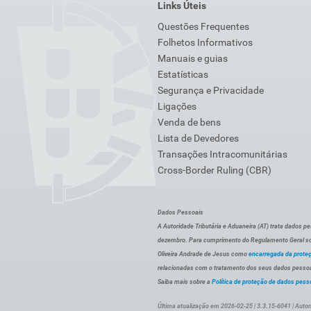
Links Úteis
Questões Frequentes
Folhetos Informativos
Manuais e guias
Estatísticas
Segurança e Privacidade
Ligações
Venda de bens
Lista de Devedores
Transações Intracomunitárias
Cross-Border Ruling (CBR)
Dados Pessoais
A Autoridade Tributária e Aduaneira (AT) trata dados p
dezembro. Para cumprimento do Regulamento Geral sob
Oliveira Andrade de Jesus como
encarregada da prote
relacionadas com o tratamento dos seus dados pessoai
Saiba mais sobre a
Política de proteção de dados pess
Última atualização em 2026-02-25 | 3.3.15-6041 | Autor