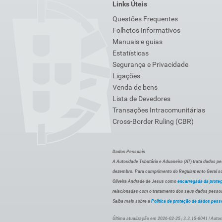
Links Úteis
Questões Frequentes
Folhetos Informativos
Manuais e guias
Estatísticas
Segurança e Privacidade
Ligações
Venda de bens
Lista de Devedores
Transações Intracomunitárias
Cross-Border Ruling (CBR)
Dados Pessoais
A Autoridade Tributária e Aduaneira (AT) trata dados p
dezembro. Para cumprimento do Regulamento Geral sob
Oliveira Andrade de Jesus como
encarregada da prote
relacionadas com o tratamento dos seus dados pessoai
Saiba mais sobre a
Política de proteção de dados pess
Última atualização em 2026-02-25 | 3.3.15-6041 | Autor