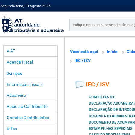
Segunda-feira, 10 agosto 2026
A AT
Você está aqui
Início
Cid
IEC / ISV
Agenda Fiscal
Serviços
IEC / ISV
Informação Fiscal e
Aduaneira
CONSULTAS IEC
DECLARAÇÃO ADUANEIRA D
Apoio ao Contribuinte
DECLARAÇÃO DE INTRODUÇ
DOCUMENTO ADMINISTRAT
Grandes Contribuintes
DOCUMENTO DE ACOMPANH
U-Tax
ESTAMPILHAS ESPECIAIS