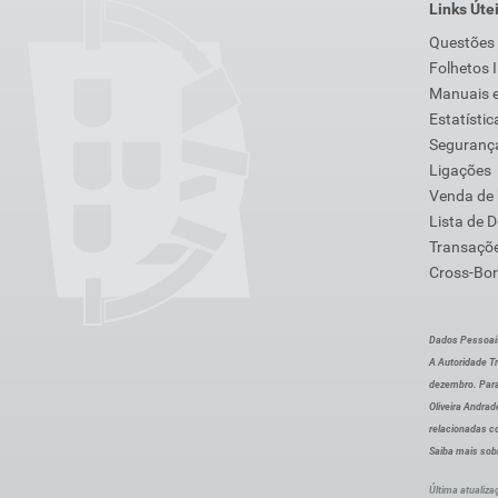
Links Úte
Questões
Folhetos 
Manuais e
Estatístic
Segurança
Ligações
Venda de
Lista de 
Transaçõe
Cross-Bor
Dados Pessoai
A Autoridade Tr
dezembro. Para
Oliveira Andra
relacionadas c
Saiba mais sob
Última atualiza