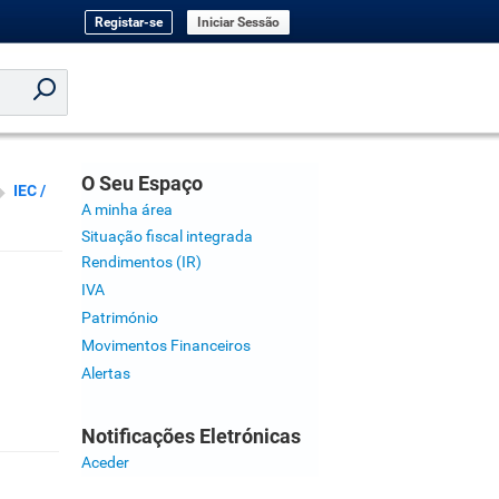
Registar-se
Iniciar Sessão
O Seu Espaço
IEC /
A minha área
Situação fiscal integrada
Rendimentos (IR)
IVA
Património
Movimentos Financeiros
Alertas
Notificações Eletrónicas
Aceder