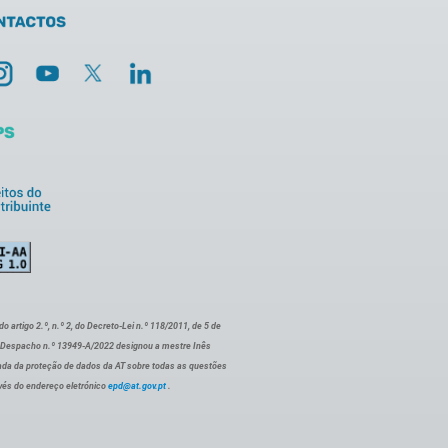
artigo 2.º, n.º 2, do Decreto-Lei n.º 118/2011, de 5 de
o Despacho n.º 13949-A/2022 designou a mestre Inês
ada da proteção de dados da AT sobre todas as questões
vés do endereço eletrónico
epd@at.gov.pt
.