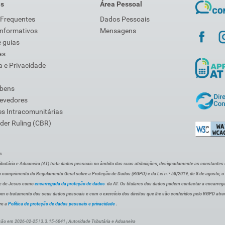
is
Área Pessoal
 Frequentes
Dados Pessoais
Informativos
Mensagens
 guias
as
 e Privacidade
 bens
Devedores
s Intracomunitárias
der Ruling (CBR)
s
ibutária e Aduaneira (AT) trata dados pessoais no âmbito das suas atribuições, designadamente as constantes do 
 cumprimento do Regulamento Geral sobre a Proteção de Dados (RGPD) e da Lei n.º 58/2019, de 8 de agosto, 
de de Jesus como
encarregada da proteção de dados
da AT. Os titulares dos dados podem contactar a encarreg
om o tratamento dos seus dados pessoais e com o exercício dos direitos que lhe são conferidos pelo RGPD atra
re a
Política de proteção de dados pessoais e privacidade
.
ção em 2026-02-25 | 3.3.15-6041 | Autoridade Tributária e Aduaneira