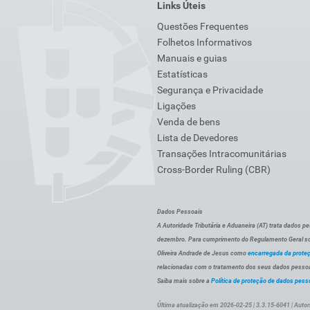
Links Úteis
Questões Frequentes
Folhetos Informativos
Manuais e guias
Estatísticas
Segurança e Privacidade
Ligações
Venda de bens
Lista de Devedores
Transações Intracomunitárias
Cross-Border Ruling (CBR)
Dados Pessoais
A Autoridade Tributária e Aduaneira (AT) trata dados p
dezembro. Para cumprimento do Regulamento Geral sob
Oliveira Andrade de Jesus como
encarregada da prote
relacionadas com o tratamento dos seus dados pessoai
Saiba mais sobre a
Política de proteção de dados pess
Última atualização em 2026-02-25 | 3.3.15-6041 | Autor