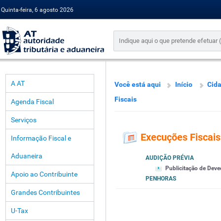
Quinta-feira, 6 agosto 2026
A AT
Você está aqui
Início
Cid
Fiscais
Agenda Fiscal
Serviços
Execuções Fiscais
Informação Fiscal e
Aduaneira
AUDIÇÃO PRÉVIA
Publicitação de Deve
Apoio ao Contribuinte
PENHORAS
Grandes Contribuintes
U-Tax