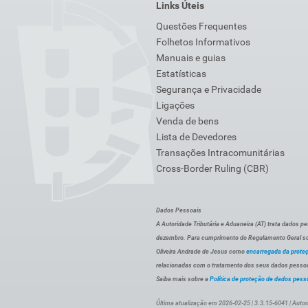
Links Úteis
Questões Frequentes
Folhetos Informativos
Manuais e guias
Estatísticas
Segurança e Privacidade
Ligações
Venda de bens
Lista de Devedores
Transações Intracomunitárias
Cross-Border Ruling (CBR)
Dados Pessoais
A Autoridade Tributária e Aduaneira (AT) trata dados p
dezembro. Para cumprimento do Regulamento Geral sob
Oliveira Andrade de Jesus como
encarregada da prote
relacionadas com o tratamento dos seus dados pessoai
Saiba mais sobre a
Política de proteção de dados pess
Última atualização em 2026-02-25 | 3.3.15-6041 | Autor