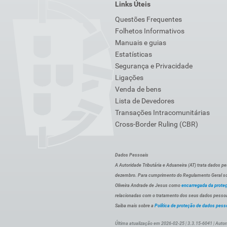
Links Úteis
Questões Frequentes
Folhetos Informativos
Manuais e guias
Estatísticas
Segurança e Privacidade
Ligações
Venda de bens
Lista de Devedores
Transações Intracomunitárias
Cross-Border Ruling (CBR)
Dados Pessoais
A Autoridade Tributária e Aduaneira (AT) trata dados p
dezembro. Para cumprimento do Regulamento Geral sob
Oliveira Andrade de Jesus como
encarregada da prote
relacionadas com o tratamento dos seus dados pessoai
Saiba mais sobre a
Política de proteção de dados pess
Última atualização em 2026-02-25 | 3.3.15-6041 | Autor