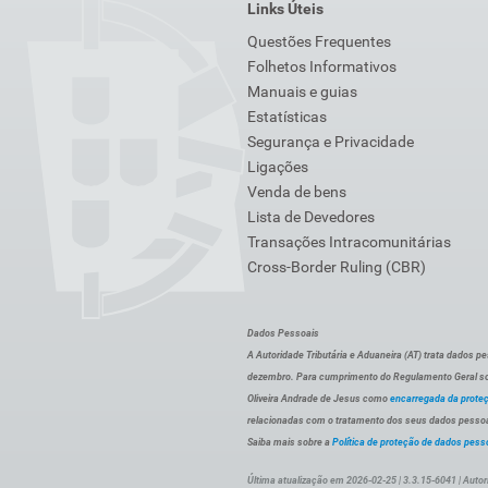
Links Úteis
Questões Frequentes
Folhetos Informativos
Manuais e guias
Estatísticas
Segurança e Privacidade
Ligações
Venda de bens
Lista de Devedores
Transações Intracomunitárias
Cross-Border Ruling (CBR)
Dados Pessoais
A Autoridade Tributária e Aduaneira (AT) trata dados p
dezembro. Para cumprimento do Regulamento Geral sob
Oliveira Andrade de Jesus como
encarregada da prote
relacionadas com o tratamento dos seus dados pessoai
Saiba mais sobre a
Política de proteção de dados pess
Última atualização em 2026-02-25 | 3.3.15-6041 | Autor