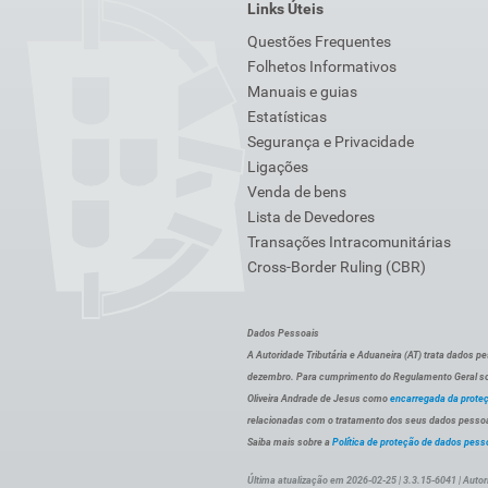
Links Úteis
Questões Frequentes
Folhetos Informativos
Manuais e guias
Estatísticas
Segurança e Privacidade
Ligações
Venda de bens
Lista de Devedores
Transações Intracomunitárias
Cross-Border Ruling (CBR)
Dados Pessoais
A Autoridade Tributária e Aduaneira (AT) trata dados p
dezembro. Para cumprimento do Regulamento Geral sob
Oliveira Andrade de Jesus como
encarregada da prote
relacionadas com o tratamento dos seus dados pessoai
Saiba mais sobre a
Política de proteção de dados pess
Última atualização em 2026-02-25 | 3.3.15-6041 | Autor