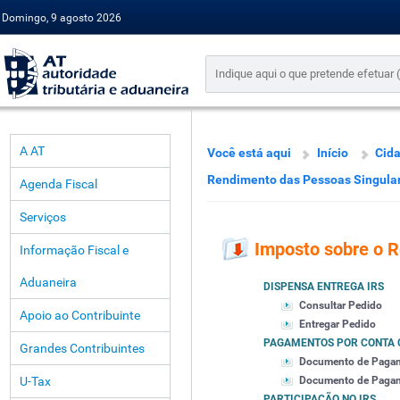
Domingo, 9 agosto 2026
A AT
Você está aqui
Início
Cid
Rendimento das Pessoas Singula
Agenda Fiscal
Serviços
Imposto sobre o 
Informação Fiscal e
Aduaneira
DISPENSA ENTREGA IRS
Consultar Pedido
Apoio ao Contribuinte
Entregar Pedido
PAGAMENTOS POR CONTA 
Grandes Contribuintes
Documento de Paga
U-Tax
Documento de Pagamen
PARTICIPAÇÃO NO IRS