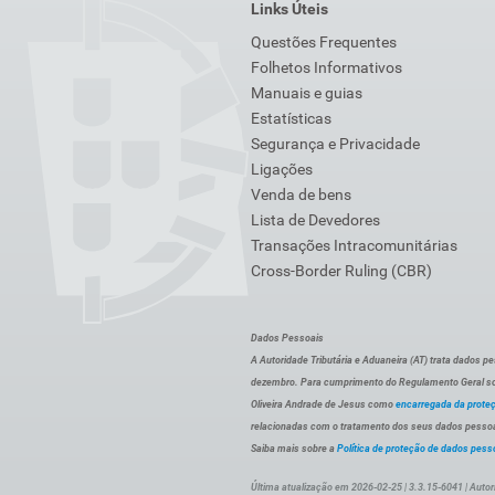
Links Úteis
Questões Frequentes
Folhetos Informativos
Manuais e guias
Estatísticas
Segurança e Privacidade
Ligações
Venda de bens
Lista de Devedores
Transações Intracomunitárias
Cross-Border Ruling (CBR)
Dados Pessoais
A Autoridade Tributária e Aduaneira (AT) trata dados p
dezembro. Para cumprimento do Regulamento Geral sob
Oliveira Andrade de Jesus como
encarregada da prote
relacionadas com o tratamento dos seus dados pessoai
Saiba mais sobre a
Política de proteção de dados pess
Última atualização em 2026-02-25 | 3.3.15-6041 | Autor