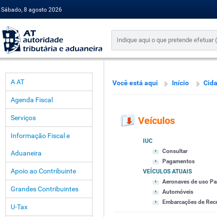
Sábado, 8 agosto 2026
A AT
Você está aqui
Início
Cid
Agenda Fiscal
Serviços
Veículos
Informação Fiscal e
IUC
Consultar
Aduaneira
Pagamentos
Apoio ao Contribuinte
VEÍCULOS ATUAIS
Aeronaves de uso Par
Grandes Contribuintes
Automóveis
Embarcações de Recre
U-Tax