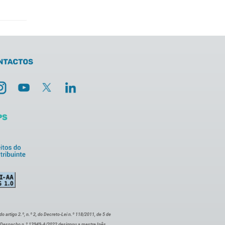
artigo 2.º, n.º 2, do Decreto-Lei n.º 118/2011, de 5 de
o Despacho n.º 13949-A/2022 designou a mestre Inês