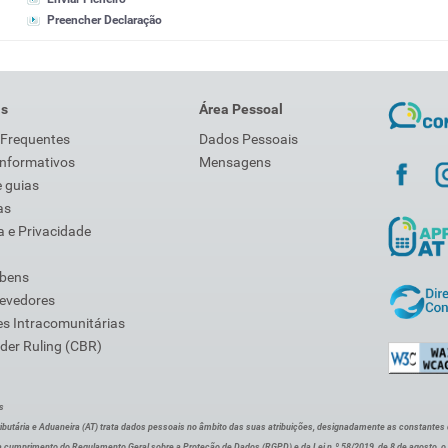
Preencher Declaração
is
Área Pessoal
 Frequentes
Dados Pessoais
Informativos
Mensagens
 guias
as
 e Privacidade
 bens
Devedores
s Intracomunitárias
der Ruling (CBR)
s
ibutária e Aduaneira (AT) trata dados pessoais no âmbito das suas atribuições, designadamente as constantes do 
 cumprimento do Regulamento Geral sobre a Proteção de Dados (RGPD) e da Lei n.º 58/2019, de 8 de agosto, 