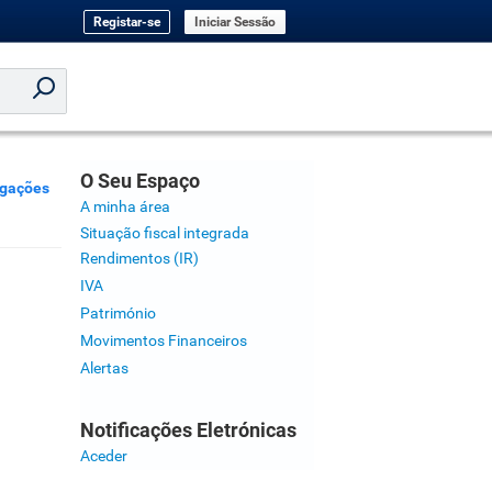
Registar-se
Iniciar Sessão
O Seu Espaço
igações
A minha área
Situação fiscal integrada
Rendimentos (IR)
IVA
Património
Movimentos Financeiros
Alertas
Notificações Eletrónicas
Aceder