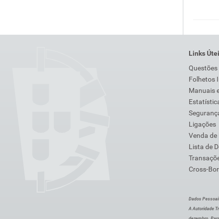
Links Úte
Questões
Folhetos 
Manuais e
Estatístic
Segurança
Ligações
Venda de
Lista de 
Transaçõe
Cross-Bor
Dados Pessoai
A Autoridade Tr
dezembro. Para