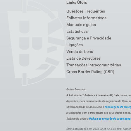
Links Úteis
Questões Frequentes
Folhetos Informativos
Manuais e guias
Estatísticas
Segurança e Privacidade
Ligações
Venda de bens
Lista de Devedores
Transações Intracomunitárias
Cross-Border Ruling (CBR)
Dados Pessoais
A Autoridade Tributária e Aduaneira (AT) trata dados p
dezembro. Para cumprimento do Regulamento Geral sob
Oliveira Andrade de Jesus como
encarregada da prote
relacionadas com o tratamento dos seus dados pessoai
Saiba mais sobre a
Política de proteção de dados pess
Última atualização em 2026-02-25 | 3.3.15-6041 | Autor