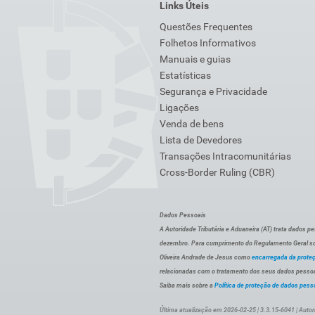
Links Úteis
Questões Frequentes
Folhetos Informativos
Manuais e guias
Estatísticas
Segurança e Privacidade
Ligações
Venda de bens
Lista de Devedores
Transações Intracomunitárias
Cross-Border Ruling (CBR)
Dados Pessoais
A Autoridade Tributária e Aduaneira (AT) trata dados p
dezembro. Para cumprimento do Regulamento Geral sob
Oliveira Andrade de Jesus como
encarregada da prote
relacionadas com o tratamento dos seus dados pessoai
Saiba mais sobre a
Política de proteção de dados pess
Última atualização em 2026-02-25 | 3.3.15-6041 | Autor