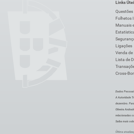
Links Úte
Questões
Folhetos 
Manuais e
Estatístic
Segurança
Ligações
Venda de
Lista de 
Transaçõe
Cross-Bor
Dados Pessoai
A Autoridade Tr
dezembro. Para
Oliveira Andra
relacionadas c
Saiba mais sob
Última atualiza