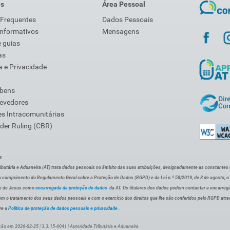
is
Área Pessoal
 Frequentes
Dados Pessoais
Informativos
Mensagens
 guias
as
 e Privacidade
 bens
Devedores
s Intracomunitárias
der Ruling (CBR)
s
ibutária e Aduaneira (AT) trata dados pessoais no âmbito das suas atribuições, designadamente as constantes do 
 cumprimento do Regulamento Geral sobre a Proteção de Dados (RGPD) e da Lei n.º 58/2019, de 8 de agosto, 
de de Jesus como
encarregada da proteção de dados
da AT. Os titulares dos dados podem contactar a encarreg
om o tratamento dos seus dados pessoais e com o exercício dos direitos que lhe são conferidos pelo RGPD atra
re a
Política de proteção de dados pessoais e privacidade
.
ção em 2026-02-25 | 3.3.15-6041 | Autoridade Tributária e Aduaneira