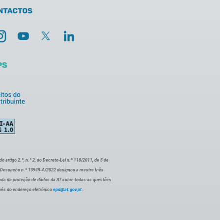
artigo 2.º, n.º 2, do Decreto-Lei n.º 118/2011, de 5 de
o Despacho n.º 13949-A/2022 designou a mestre Inês
ada da proteção de dados da AT sobre todas as questões
vés do endereço eletrónico
epd@at.gov.pt
.