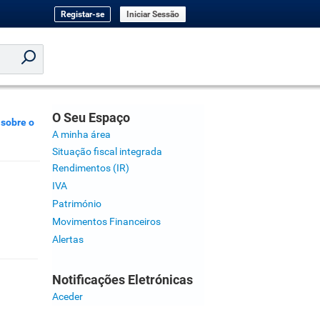
Registar-se
Iniciar Sessão
O Seu Espaço
sobre o
A minha área
Situação fiscal integrada
Rendimentos (IR)
IVA
Património
Movimentos Financeiros
Alertas
Notificações Eletrónicas
Aceder