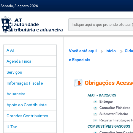
Sábado, 8 agosto 2026
A AT
Você está aqui
Início
Cid
e Especiais
Agenda Fiscal
Serviços
Obrigações Acessó
Informação Fiscal e
Aduaneira
AEOI - DAC2/CRS
Entregar
Apoio ao Contribuinte
Consultar Ficheiros
Submeter Ficheiro
Grandes Contribuintes
Registar Instituição 
U-Tax
COMBUSTÍVEIS GASOSOS
Consultar (por Contab