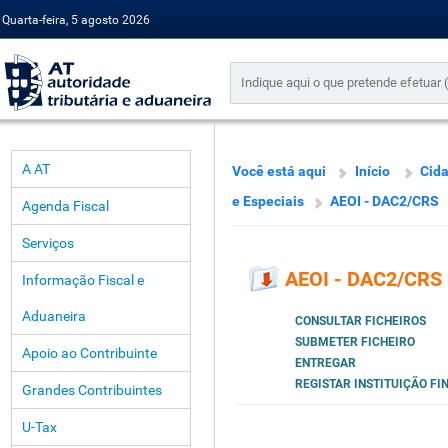
Quarta-feira, 5 agosto 2026
A AT
Você está aqui
Início
Cid
e Especiais
AEOI - DAC2/CRS
Agenda Fiscal
Serviços
AEOI - DAC2/CRS
Informação Fiscal e
Aduaneira
CONSULTAR FICHEIROS
SUBMETER FICHEIRO
Apoio ao Contribuinte
ENTREGAR
REGISTAR INSTITUIÇÃO F
Grandes Contribuintes
U-Tax