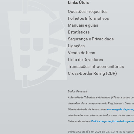
Links Úteis
Questões Frequentes
Folhetos Informativos
Manuais e guias
Estatísticas
Segurança e Privacidade
Ligações
Venda de bens
Lista de Devedores
Transações Intracomunitárias
Cross-Border Ruling (CBR)
Dados Pessoais
A Autoridade Tributária e Aduaneira (AT) trata dados p
dezembro. Para cumprimento do Regulamento Geral sob
Oliveira Andrade de Jesus como
encarregada da prote
relacionadas com o tratamento dos seus dados pessoai
Saiba mais sobre a
Política de proteção de dados pess
Última atualização em 2026-02-25 | 3.3.15-6041 | Autor