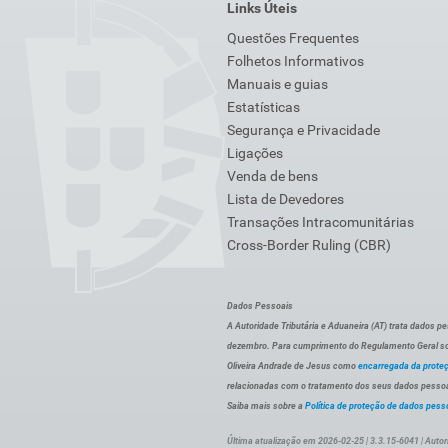
Links Úteis
Questões Frequentes
Folhetos Informativos
Manuais e guias
Estatísticas
Segurança e Privacidade
Ligações
Venda de bens
Lista de Devedores
Transações Intracomunitárias
Cross-Border Ruling (CBR)
Dados Pessoais
A Autoridade Tributária e Aduaneira (AT) trata dados p
dezembro. Para cumprimento do Regulamento Geral sob
Oliveira Andrade de Jesus como
encarregada da prote
relacionadas com o tratamento dos seus dados pessoai
Saiba mais sobre a
Política de proteção de dados pess
Última atualização em 2026-02-25 | 3.3.15-6041 | Autor