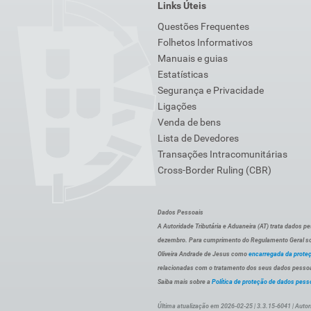
Links Úteis
Questões Frequentes
Folhetos Informativos
Manuais e guias
Estatísticas
Segurança e Privacidade
Ligações
Venda de bens
Lista de Devedores
Transações Intracomunitárias
Cross-Border Ruling (CBR)
Dados Pessoais
A Autoridade Tributária e Aduaneira (AT) trata dados p
dezembro. Para cumprimento do Regulamento Geral sob
Oliveira Andrade de Jesus como
encarregada da prote
relacionadas com o tratamento dos seus dados pessoai
Saiba mais sobre a
Política de proteção de dados pess
Última atualização em 2026-02-25 | 3.3.15-6041 | Autor