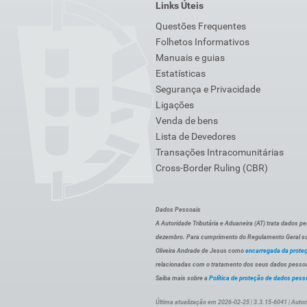
Links Úteis
Questões Frequentes
Folhetos Informativos
Manuais e guias
Estatísticas
Segurança e Privacidade
Ligações
Venda de bens
Lista de Devedores
Transações Intracomunitárias
Cross-Border Ruling (CBR)
Dados Pessoais
A Autoridade Tributária e Aduaneira (AT) trata dados p
dezembro. Para cumprimento do Regulamento Geral sob
Oliveira Andrade de Jesus como
encarregada da prote
relacionadas com o tratamento dos seus dados pessoai
Saiba mais sobre a
Política de proteção de dados pess
Última atualização em 2026-02-25 | 3.3.15-6041 | Autor