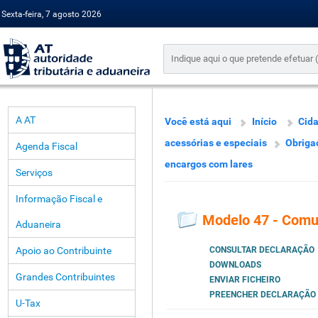
Sexta-feira, 7 agosto 2026
A AT
Você está aqui
Início
Cid
acessórias e especiais
Obriga
Agenda Fiscal
encargos com lares
Serviços
Informação Fiscal e
Modelo 47 - Comu
Aduaneira
Apoio ao Contribuinte
CONSULTAR DECLARAÇÃO
DOWNLOADS
Grandes Contribuintes
ENVIAR FICHEIRO
PREENCHER DECLARAÇÃO
U-Tax