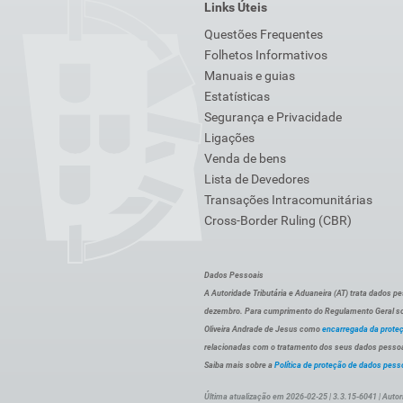
Links Úteis
Questões Frequentes
Folhetos Informativos
Manuais e guias
Estatísticas
Segurança e Privacidade
Ligações
Venda de bens
Lista de Devedores
Transações Intracomunitárias
Cross-Border Ruling (CBR)
Dados Pessoais
A Autoridade Tributária e Aduaneira (AT) trata dados p
dezembro. Para cumprimento do Regulamento Geral sob
Oliveira Andrade de Jesus como
encarregada da prote
relacionadas com o tratamento dos seus dados pessoai
Saiba mais sobre a
Política de proteção de dados pess
Última atualização em 2026-02-25 | 3.3.15-6041 | Autor