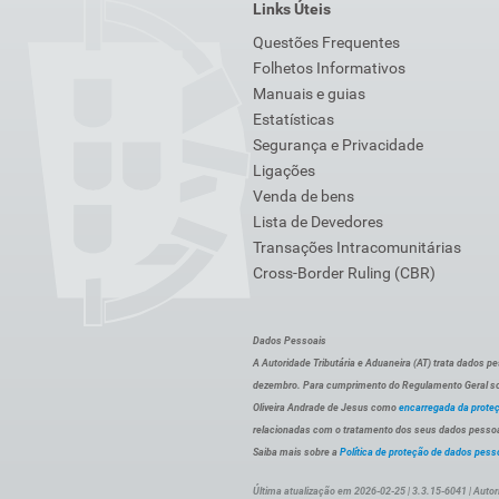
Links Úteis
Questões Frequentes
Folhetos Informativos
Manuais e guias
Estatísticas
Segurança e Privacidade
Ligações
Venda de bens
Lista de Devedores
Transações Intracomunitárias
Cross-Border Ruling (CBR)
Dados Pessoais
A Autoridade Tributária e Aduaneira (AT) trata dados p
dezembro. Para cumprimento do Regulamento Geral sob
Oliveira Andrade de Jesus como
encarregada da prote
relacionadas com o tratamento dos seus dados pessoai
Saiba mais sobre a
Política de proteção de dados pess
Última atualização em 2026-02-25 | 3.3.15-6041 | Autor