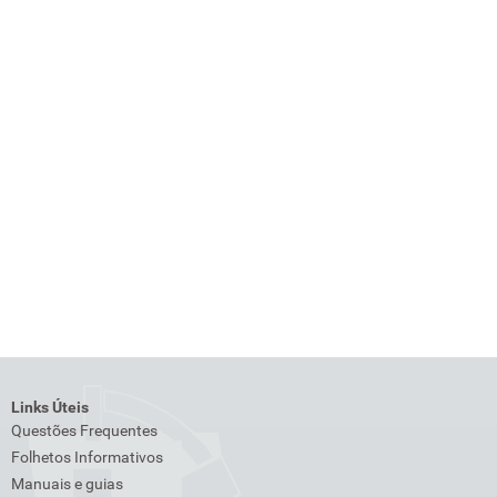
Links Úteis
Questões Frequentes
Folhetos Informativos
Manuais e guias