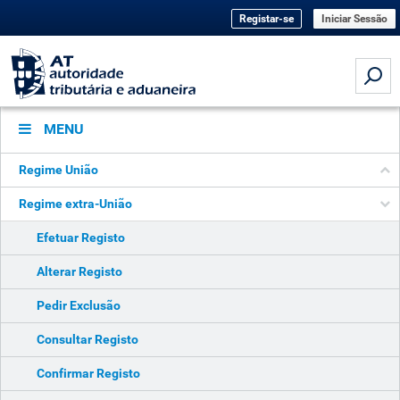
Registar-se
Iniciar Sessão
MENU
Regime União
Regime extra-União
Efetuar Registo
Alterar Registo
Pedir Exclusão
Consultar Registo
Confirmar Registo