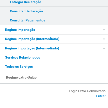
Entregar Declaração
Consultar Declaração
Consultar Pagamentos
Regime Importação
Regime Importação (intermediário)
Regime Importação (Intermediado)
Serviços Relacionados
Todos os Serviços
Regime extra-União
Login Extra-Comunitário
Entrar