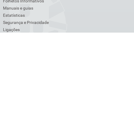
Folhetos Informativos
Manuais e guias
Estatísticas
Segurança e Privacidade
Ligações
Venda de bens
Lista de Devedores
Transações Intracomunitárias
Cross-Border Ruling (CBR)