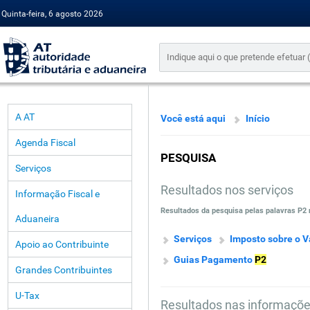
Quinta-feira, 6 agosto 2026
A AT
Você está aqui
Início
Agenda Fiscal
PESQUISA
Serviços
Resultados nos serviços
Informação Fiscal e
Resultados da pesquisa pelas palavras
P2
Aduaneira
S
e
r
v
i
ç
o
s
I
m
p
o
s
t
o
s
o
b
r
e
o
V
Apoio ao Contribuinte
G
u
i
a
s
P
a
g
a
m
e
n
t
o
P2
Grandes Contribuintes
U-Tax
Resultados nas informaçõ