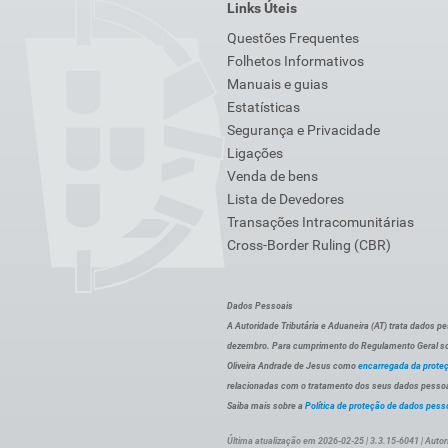
Links Úteis
Questões Frequentes
Folhetos Informativos
Manuais e guias
Estatísticas
Segurança e Privacidade
Ligações
Venda de bens
Lista de Devedores
Transações Intracomunitárias
Cross-Border Ruling (CBR)
Dados Pessoais
A Autoridade Tributária e Aduaneira (AT) trata dados p
dezembro. Para cumprimento do Regulamento Geral sob
Oliveira Andrade de Jesus como
encarregada da prote
relacionadas com o tratamento dos seus dados pessoai
Saiba mais sobre a
Política de proteção de dados pess
Última atualização em 2026-02-25 | 3.3.15-6041 | Autor