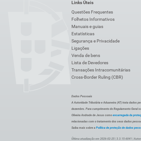
Links Úteis
Questões Frequentes
Folhetos Informativos
Manuais e guias
Estatísticas
Segurança e Privacidade
Ligações
Venda de bens
Lista de Devedores
Transações Intracomunitárias
Cross-Border Ruling (CBR)
Dados Pessoais
A Autoridade Tributária e Aduaneira (AT) trata dados p
dezembro. Para cumprimento do Regulamento Geral sob
Oliveira Andrade de Jesus como
encarregada da prote
relacionadas com o tratamento dos seus dados pessoai
Saiba mais sobre a
Política de proteção de dados pess
Última atualização em 2026-02-25 | 3.3.15-6041 | Autor