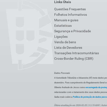
Links Úteis
Questões Frequentes
Folhetos Informativos
Manuais e guias
Estatísticas
Segurança e Privacidade
Ligações
Venda de bens
Lista de Devedores
Transações Intracomunitárias
Cross-Border Ruling (CBR)
Dados Pessoais
A Autoridade Tributária e Aduaneira (AT) trata dados p
dezembro. Para cumprimento do Regulamento Geral sob
Oliveira Andrade de Jesus como
encarregada da prote
relacionadas com o tratamento dos seus dados pessoai
Saiba mais sobre a
Política de proteção de dados pess
Última atualização em 2026-02-25 | 3.3.15-6041 | Autor