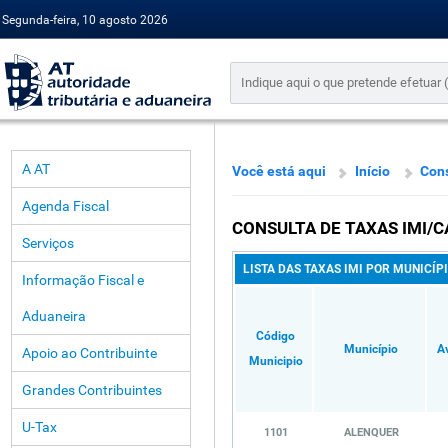
Segunda-feira, 10 agosto 2026
A AT
Você está aqui
Início
Cons
Agenda Fiscal
CONSULTA DE TAXAS IMI/C
Serviços
LISTA DAS TAXAS IMI POR MUNICÍP
Informação Fiscal e
Aduaneira
Código
Município
A
Apoio ao Contribuinte
Municipio
Grandes Contribuintes
U-Tax
1101
ALENQUER