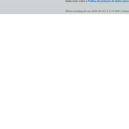
Saiba mais sobre a
Política de proteção de dados pess
Última atualização em 2026-02-25 | 3.3.15-6041 | Autor