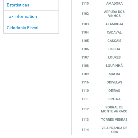
1115
AMADORA
Estatísticas
ARRUDA DOS
1102
Tax information
VINHOS
1103
AZAMBUJA
Cidadania Fiscal
1104
CADAVAL
1105
CASCAIS
1106
LISBOA
1107
LOURES
1108
LOURINHÃ
1109
MAFRA
1116
ODIVELAS
1110
OEIRAS
1111
SINTRA
SOBRAL DE
1112
MONTE AGRAÇO
1113
TORRES VEDRAS
VILA FRANCA DE
1114
XIRA