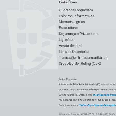
Links Úteis
Questões Frequentes
Folhetos Informativos
Manuais e guias
Estatísticas
Segurança e Privacidade
Ligações
Venda de bens
Lista de Devedores
Transações Intracomunitárias
Cross-Border Ruling (CBR)
Dados Pessoais
A Autoridade Tributária e Aduaneira (AT) trata dados p
dezembro. Para cumprimento do Regulamento Geral sob
Oliveira Andrade de Jesus como
encarregada da prote
relacionadas com o tratamento dos seus dados pessoai
Saiba mais sobre a
Política de proteção de dados pess
Última atualização em 2026-02-25 | 3.3.15-6041 | Autor