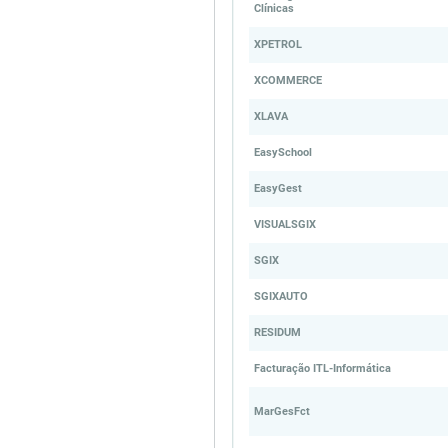
Clínicas
XPETROL
XCOMMERCE
XLAVA
EasySchool
EasyGest
VISUALSGIX
SGIX
SGIXAUTO
RESIDUM
Facturação ITL-Informática
MarGesFct