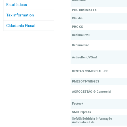
Estatísticas
PHC Business FX
Tax information
Claudia
Cidadania Fiscal
PHC CS
DecimalPME
DecimalFire
ActiveRent/VGraf
GESTAO COMERCIAL J5F
PMESOFT-WINGES
AGROGESTÃO ® Comercial
Factock
SMD Express
SoftGI/Softideia Informação
Automática Lda