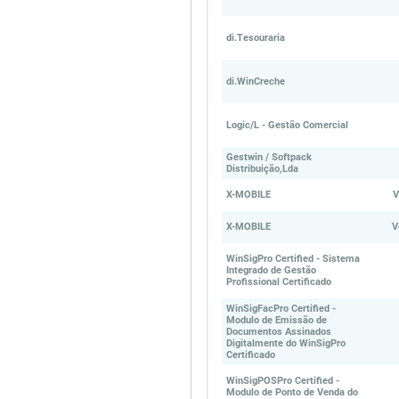
di.Tesouraria
di.WinCreche
Logic/L - Gestão Comercial
Gestwin / Softpack
Distribuição,Lda
X-MOBILE
V
X-MOBILE
V
WinSigPro Certified - Sistema
Integrado de Gestão
Profissional Certificado
WinSigFacPro Certified -
Modulo de Emissão de
Documentos Assinados
Digitalmente do WinSigPro
Certificado
WinSigPOSPro Certified -
Modulo de Ponto de Venda do