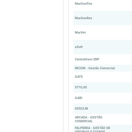
MarGesPos
MarGesRes
MarVet
xSoft
CentralGest ERP
INCOM - Gestão Comercial
GATE
STYLUS
GABI
GESCLIN
ARCADA - GESTÃO
COMERCIAL
FALPERRA - GESTÃO DE
OFICINAS E STANDS