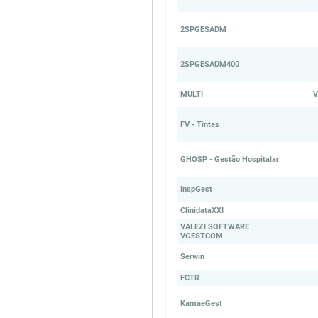
2SPGESADM
2SPGESADM400
MULTI
V
FV - Tintas
GHOSP - Gestão Hospitalar
InspGest
ClinidataXXI
VALEZI SOFTWARE
VGESTCOM
Serwin
FCTR
KamaeGest