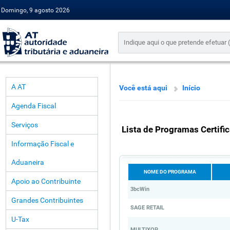
Domingo, 9 agosto 2026
A AT
Você está aqui
Início
Agenda Fiscal
Serviços
Lista de Programas Certifi
Informação Fiscal e
Aduaneira
NOME DO PROGRAMA
Apoio ao Contribuinte
3bcWin
Grandes Contribuintes
SAGE RETAIL
U-Tax
MULTIXOP