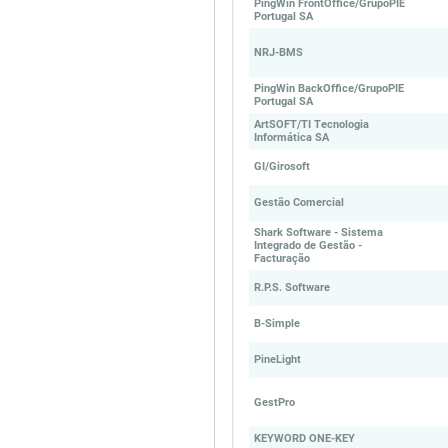
PingWin FrontOffice/GrupoPIE
Portugal SA
NRJ-BMS
PingWin BackOffice/GrupoPIE
Portugal SA
ArtSOFT/TI Tecnologia
Informática SA
GI/Girosoft
Gestão Comercial
Shark Software - Sistema
Integrado de Gestão -
Facturação
R.P.S. Software
B-Simple
PineLight
GestPro
KEYWORD ONE-KEY