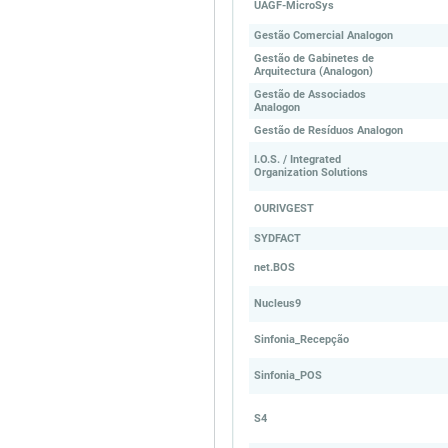
UAGF-MicroSys
Gestão Comercial Analogon
Gestão de Gabinetes de
Arquitectura (Analogon)
Gestão de Associados
Analogon
Gestão de Resíduos Analogon
I.O.S. / Integrated
Organization Solutions
OURIVGEST
SYDFACT
net.BOS
Nucleus9
Sinfonia_Recepção
Sinfonia_POS
S4