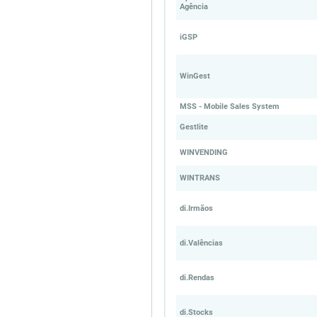
Agência
iGSP
WinGest
MSS - Mobile Sales System
Gestlite
WINVENDING
WINTRANS
di.Irmãos
di.Valências
di.Rendas
di.Stocks