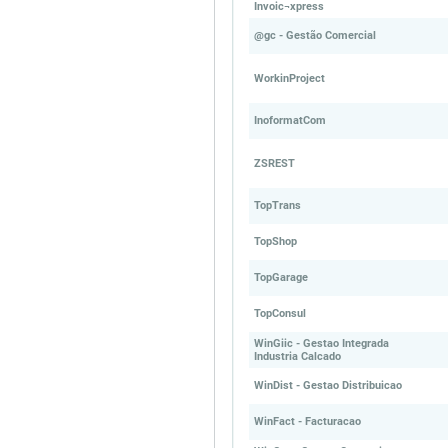
Invoic¬xpress
@gc - Gestão Comercial
WorkinProject
InoformatCom
ZSREST
TopTrans
TopShop
TopGarage
TopConsul
WinGiic - Gestao Integrada
Industria Calcado
WinDist - Gestao Distribuicao
WinFact - Facturacao