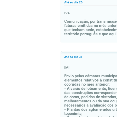
Até ao dia 26
IVA
Comunicação, por transmissão
faturas emitidas no mês anter
que tenham sede, estabelecime
território português e que aqu
Até ao dia 31
IMI
Envio pelas câmaras municipai
elementos relativos à constit
ocorridas no mês anterior:
- Alvarás de loteamento, licen
das construções correspondent
de obras, pedidos de vistorias
melhoramentos ou da sua ocu
necessários à avaliação dos p
- Plantas dos aglomerados ur
toponímia;