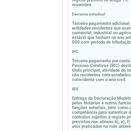
regime previsto no artigo 15.
novembro.
Derrama estadual
Terceiro pagamento adicional 
entidades residentes que exerc
comercial, industrial ou agrí
estável que tenham no ano ante
000 com período de tributação
IRC
Terceiro pagamento por conta
Pessoas Coletivas (IRC) devid
título principal, atividade de 
não residentes com estabeleci
coincidente com o ano civil.
IRS
Entrega da Declaração Modelo 
pelos Notários e outros func
funções notariais, bem como 
competência para autenticar d
contratos sujeitos a registo 
previstas nas alíneas b), e), f
atos praticados no mês anterio