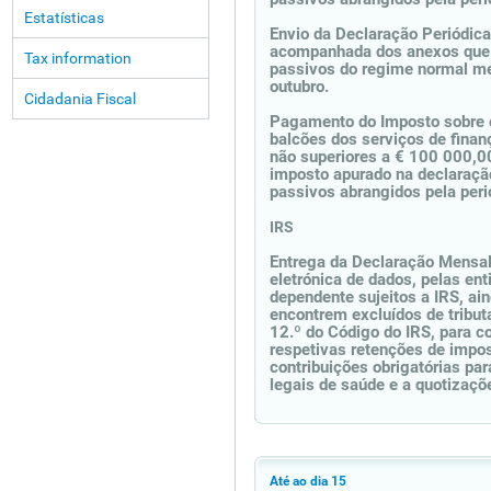
Estatísticas
Envio da Declaração Periódica
acompanhada dos anexos que 
Tax information
passivos do regime normal me
outubro.
Cidadania Fiscal
Pagamento do Imposto sobre o
balcões dos serviços de finan
não superiores a € 100 000,00
imposto apurado na declaração
passivos abrangidos pela per
IRS
Entrega da Declaração Mensa
eletrónica de dados, pelas en
dependente sujeitos a IRS, ai
encontrem excluídos de tribut
12.º do Código do IRS, para 
respetivas retenções de impo
contribuições obrigatórias pa
legais de saúde e a quotizaçõe
Até ao dia 15