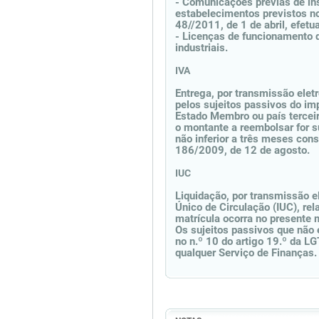
- Comunicações prévias de in
estabelecimentos previstos no 
48//2011, de 1 de abril, efet
- Licenças de funcionamento 
industriais.
IVA
Entrega, por transmissão eletr
pelos sujeitos passivos do imp
Estado Membro ou país terceir
o montante a reembolsar for s
não inferior a três meses cons
186/2009, de 12 de agosto.
IUC
Liquidação, por transmissão 
Único de Circulação (IUC), rel
matrícula ocorra no presente 
Os sujeitos passivos que não 
no n.º 10 do artigo 19.º da L
qualquer Serviço de Finanças.