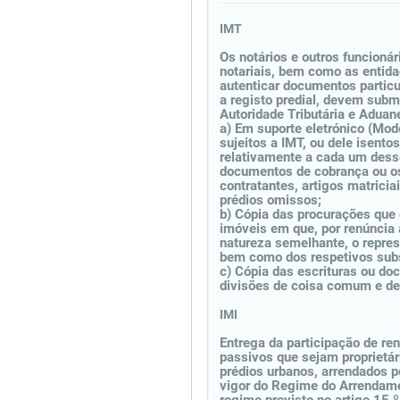
IMT
Os notários e outros funcion
notariais, bem como as entid
autenticar documentos particu
a registo predial, devem subm
Autoridade Tributária e Aduan
a) Em suporte eletrónico (Mod
sujeitos a IMT, ou dele isent
relativamente a cada um desse
documentos de cobrança ou o
contratantes, artigos matrici
prédios omissos;
b) Cópia das procurações que
imóveis em que, por renúncia 
natureza semelhante, o repres
bem como dos respetivos subs
c) Cópia das escrituras ou do
divisões de coisa comum e de 
IMI
Entrega da participação de ren
passivos que sejam proprietári
prédios urbanos, arrendados p
vigor do Regime do Arrendame