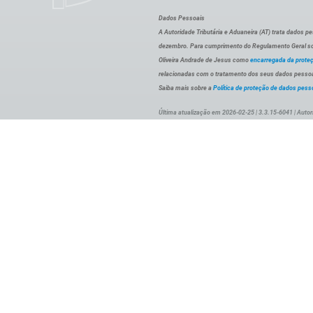
Dados Pessoais
A Autoridade Tributária e Aduaneira (AT) trata dados p
dezembro. Para cumprimento do Regulamento Geral sob
Oliveira Andrade de Jesus como
encarregada da prote
relacionadas com o tratamento dos seus dados pessoai
Saiba mais sobre a
Política de proteção de dados pess
Última atualização em 2026-02-25 | 3.3.15-6041 | Autor