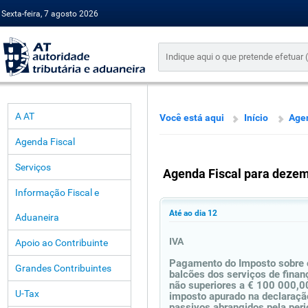
Sexta-feira, 7 agosto 2026
A AT
Você está aqui
Início
Agen
Agenda Fiscal
Serviços
Agenda Fiscal para deze
Informação Fiscal e
Até ao dia 12
Aduaneira
IVA
Apoio ao Contribuinte
Pagamento do Imposto sobre o
Grandes Contribuintes
balcões dos serviços de finan
não superiores a € 100 000,00
U-Tax
imposto apurado na declaração
passivos abrangidos pela per