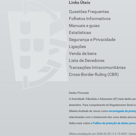
Links Úteis
Questões Frequentes
Folhetos Informativos
Manuais e guias
Estatísticas
Segurança e Privacidade
Ligações
Venda de bens
Lista de Devedores
Transações Intracomunitárias
Cross-Border Ruling (CBR)
Dados Pessoais
A Autoridade Tributária e Aduaneira (AT) trata dados p
dezembro. Para cumprimento do Regulamento Geral sob
Oliveira Andrade de Jesus como
encarregada da prote
relacionadas com o tratamento dos seus dados pessoai
Saiba mais sobre a
Política de proteção de dados pess
Última atualização em 2026-02-25 | 3.3.15-6041 | Autor