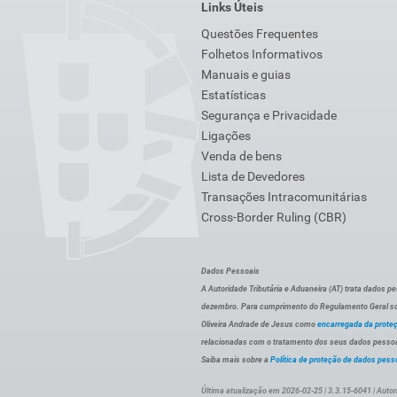
Links Úteis
Questões Frequentes
Folhetos Informativos
Manuais e guias
Estatísticas
Segurança e Privacidade
Ligações
Venda de bens
Lista de Devedores
Transações Intracomunitárias
Cross-Border Ruling (CBR)
Dados Pessoais
A Autoridade Tributária e Aduaneira (AT) trata dados p
dezembro. Para cumprimento do Regulamento Geral sob
Oliveira Andrade de Jesus como
encarregada da prote
relacionadas com o tratamento dos seus dados pessoai
Saiba mais sobre a
Política de proteção de dados pess
Última atualização em 2026-02-25 | 3.3.15-6041 | Autor