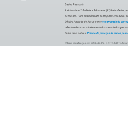
Dados Pessoais
A Autoridade Tributária e Aduaneira (AT) trata dados p
dezembro. Para cumprimento do Regulamento Geral sob
Oliveira Andrade de Jesus como
encarregada da prote
relacionadas com o tratamento dos seus dados pessoai
Saiba mais sobre a
Política de proteção de dados pess
Última atualização em 2026-02-25 | 3.3.15-6041 | Autor