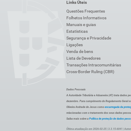
Links Úteis
Questões Frequentes
Folhetos Informativos
Manuais e guias
Estatísticas
Segurança e Privacidade
Ligações
Venda de bens
Lista de Devedores
Transações Intracomunitárias
Cross-Border Ruling (CBR)
Dados Pessoais
A Autoridade Tributária e Aduaneira (AT) trata dados p
dezembro. Para cumprimento do Regulamento Geral sob
Oliveira Andrade de Jesus como
encarregada da prote
relacionadas com o tratamento dos seus dados pessoai
Saiba mais sobre a
Política de proteção de dados pess
Última atualização em 2026-02-25 | 3.3.15-6041 | Autor