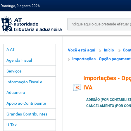
Domingo, 9 agosto 2026
A AT
Você está aqui
Início
Cont
Importações - Opção pagamento
Agenda Fiscal
Serviços
Importações - Op
Informação Fiscal e
IVA
Aduaneira
ADESÃO (POR CONTABILIST
Apoio ao Contribuinte
CANCELAMENTO (POR CONT
Grandes Contribuintes
U-Tax