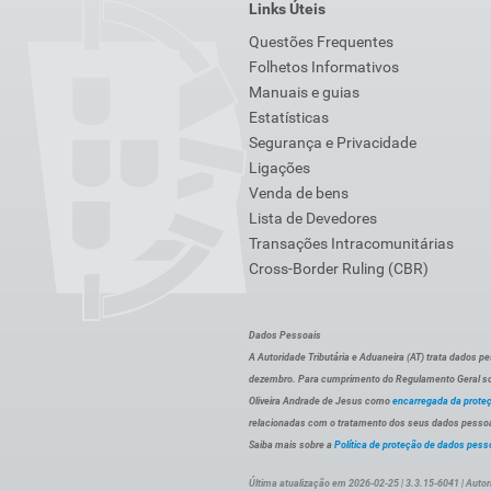
Links Úteis
Questões Frequentes
Folhetos Informativos
Manuais e guias
Estatísticas
Segurança e Privacidade
Ligações
Venda de bens
Lista de Devedores
Transações Intracomunitárias
Cross-Border Ruling (CBR)
Dados Pessoais
A Autoridade Tributária e Aduaneira (AT) trata dados p
dezembro. Para cumprimento do Regulamento Geral sob
Oliveira Andrade de Jesus como
encarregada da prote
relacionadas com o tratamento dos seus dados pessoai
Saiba mais sobre a
Política de proteção de dados pess
Última atualização em 2026-02-25 | 3.3.15-6041 | Autor