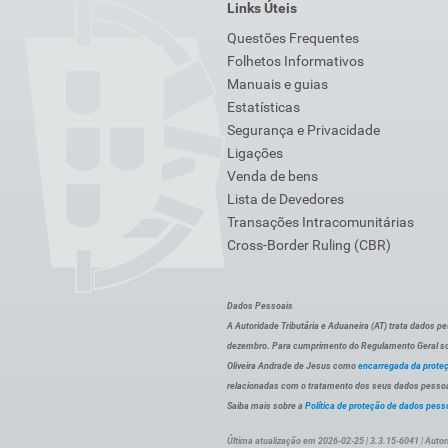
Links Úteis
Questões Frequentes
Folhetos Informativos
Manuais e guias
Estatísticas
Segurança e Privacidade
Ligações
Venda de bens
Lista de Devedores
Transações Intracomunitárias
Cross-Border Ruling (CBR)
Dados Pessoais
A Autoridade Tributária e Aduaneira (AT) trata dados p
dezembro. Para cumprimento do Regulamento Geral sob
Oliveira Andrade de Jesus como
encarregada da prote
relacionadas com o tratamento dos seus dados pessoai
Saiba mais sobre a
Política de proteção de dados pess
Última atualização em 2026-02-25 | 3.3.15-6041 | Autor