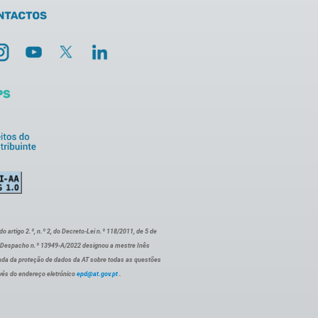
artigo 2.º, n.º 2, do Decreto-Lei n.º 118/2011, de 5 de
o Despacho n.º 13949-A/2022 designou a mestre Inês
ada da proteção de dados da AT sobre todas as questões
vés do endereço eletrónico
epd@at.gov.pt
.