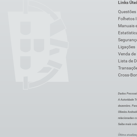
Links Úte
Questões
Folhetos 
Manuais e
Estatístic
Segurança
Ligações
Venda de
Lista de 
Transaçõe
Cross-Bor
Dados Pessoai
A Autoridade Tr
dezembro. Para
Oliveira Andra
relacionadas c
Saiba mais sob
Última atualiza