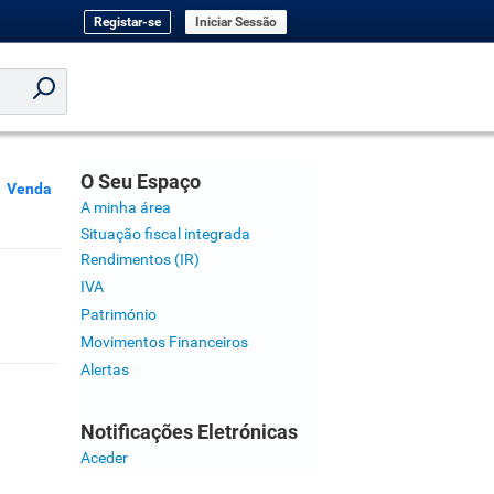
Registar-se
Iniciar Sessão
O Seu Espaço
Venda
A minha área
Situação fiscal integrada
Rendimentos (IR)
IVA
Património
Movimentos Financeiros
Alertas
Notificações Eletrónicas
Aceder