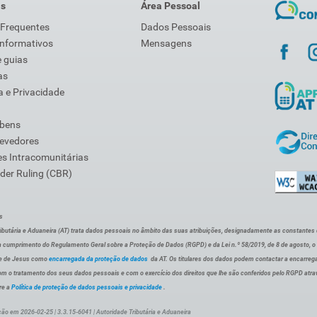
is
Área Pessoal
 Frequentes
Dados Pessoais
Informativos
Mensagens
 guias
as
 e Privacidade
 bens
Devedores
s Intracomunitárias
der Ruling (CBR)
s
ibutária e Aduaneira (AT) trata dados pessoais no âmbito das suas atribuições, designadamente as constantes do 
 cumprimento do Regulamento Geral sobre a Proteção de Dados (RGPD) e da Lei n.º 58/2019, de 8 de agosto, 
de de Jesus como
encarregada da proteção de dados
da AT. Os titulares dos dados podem contactar a encarreg
om o tratamento dos seus dados pessoais e com o exercício dos direitos que lhe são conferidos pelo RGPD atra
re a
Política de proteção de dados pessoais e privacidade
.
ção em 2026-02-25 | 3.3.15-6041 | Autoridade Tributária e Aduaneira