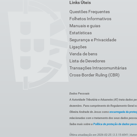
Links Úteis
Questões Frequentes
Folhetos Informativos
Manuais e guias
Estatísticas
Segurança e Privacidade
Ligações
Venda de bens
Lista de Devedores
Transações Intracomunitárias
Cross-Border Ruling (CBR)
Dados Pessoais
A Autoridade Tributária e Aduaneira (AT) trata dados p
dezembro. Para cumprimento do Regulamento Geral sob
Oliveira Andrade de Jesus como
encarregada da prote
relacionadas com o tratamento dos seus dados pessoai
Saiba mais sobre a
Política de proteção de dados pess
Última atualização em 2026-02-25 | 3.3.15-6041 | Autor