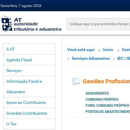
Sexta-feira, 7 agosto 2026
A AT
Você está aqui
Início
Cont
Serviços Aduaneiros
IEC / I
Agenda Fiscal
Serviços
Gasóleo Profissio
Informação Fiscal e
Aduaneira
ADQUIRENTES
CONSUMO PRÓPRIO
Apoio ao Contribuinte
FORN. CONSUMO PRÓPRIO
POSTOS DE ABASTECIMEN
Grandes Contribuintes
U-Tax