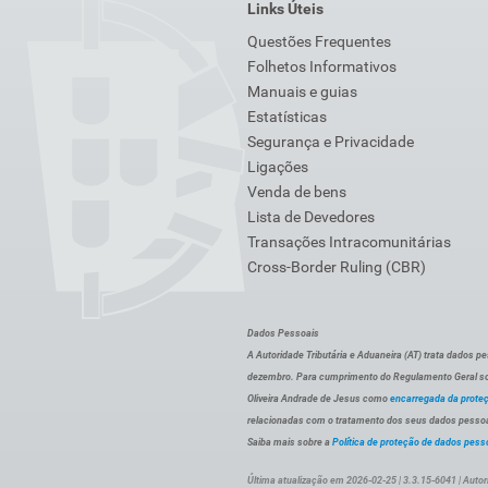
Links Úteis
Questões Frequentes
Folhetos Informativos
Manuais e guias
Estatísticas
Segurança e Privacidade
Ligações
Venda de bens
Lista de Devedores
Transações Intracomunitárias
Cross-Border Ruling (CBR)
Dados Pessoais
A Autoridade Tributária e Aduaneira (AT) trata dados p
dezembro. Para cumprimento do Regulamento Geral sob
Oliveira Andrade de Jesus como
encarregada da prote
relacionadas com o tratamento dos seus dados pessoai
Saiba mais sobre a
Política de proteção de dados pess
Última atualização em 2026-02-25 | 3.3.15-6041 | Autor