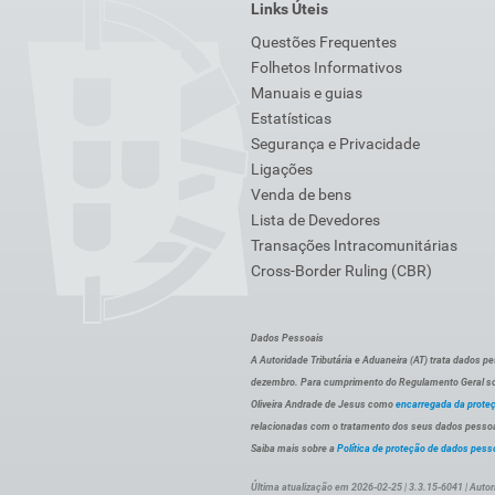
Links Úteis
Questões Frequentes
Folhetos Informativos
Manuais e guias
Estatísticas
Segurança e Privacidade
Ligações
Venda de bens
Lista de Devedores
Transações Intracomunitárias
Cross-Border Ruling (CBR)
Dados Pessoais
A Autoridade Tributária e Aduaneira (AT) trata dados p
dezembro. Para cumprimento do Regulamento Geral sob
Oliveira Andrade de Jesus como
encarregada da prote
relacionadas com o tratamento dos seus dados pessoai
Saiba mais sobre a
Política de proteção de dados pess
Última atualização em 2026-02-25 | 3.3.15-6041 | Autor