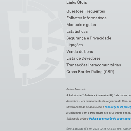
Links Úteis
Questões Frequentes
Folhetos Informativos
Manuais e guias
Estatísticas
Segurança e Privacidade
Ligações
Venda de bens
Lista de Devedores
Transações Intracomunitárias
Cross-Border Ruling (CBR)
Dados Pessoais
A Autoridade Tributária e Aduaneira (AT) trata dados p
dezembro. Para cumprimento do Regulamento Geral sob
Oliveira Andrade de Jesus como
encarregada da prote
relacionadas com o tratamento dos seus dados pessoai
Saiba mais sobre a
Política de proteção de dados pess
Última atualização em 2026-02-25 | 3.3.15-6041 | Autor