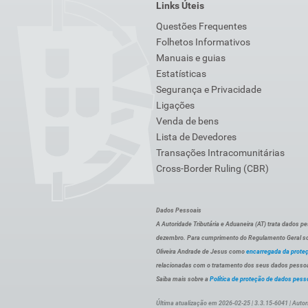
Links Úteis
Questões Frequentes
Folhetos Informativos
Manuais e guias
Estatísticas
Segurança e Privacidade
Ligações
Venda de bens
Lista de Devedores
Transações Intracomunitárias
Cross-Border Ruling (CBR)
Dados Pessoais
A Autoridade Tributária e Aduaneira (AT) trata dados p
dezembro. Para cumprimento do Regulamento Geral sob
Oliveira Andrade de Jesus como
encarregada da prote
relacionadas com o tratamento dos seus dados pessoai
Saiba mais sobre a
Política de proteção de dados pess
Última atualização em 2026-02-25 | 3.3.15-6041 | Autor