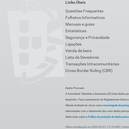
Links Úteis
Questões Frequentes
Folhetos Informativos
Manuais e guias
Estatísticas
Segurança e Privacidade
Ligações
Venda de bens
Lista de Devedores
Transações Intracomunitárias
Cross-Border Ruling (CBR)
Dados Pessoais
A Autoridade Tributária e Aduaneira (AT) trata dados p
dezembro. Para cumprimento do Regulamento Geral sob
Oliveira Andrade de Jesus como
encarregada da prote
relacionadas com o tratamento dos seus dados pessoai
Saiba mais sobre a
Política de proteção de dados pess
Última atualização em 2026-02-25 | 3.3.15-6041 | Autor