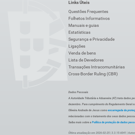
Links Úteis
Questões Frequentes
Folhetos Informativos
Manuais e guias
Estatísticas
Segurança e Privacidade
Ligações
Venda de bens
Lista de Devedores
Transações Intracomunitárias
Cross-Border Ruling (CBR)
Dados Pessoais
A Autoridade Tributária e Aduaneira (AT) trata dados p
dezembro. Para cumprimento do Regulamento Geral sob
Oliveira Andrade de Jesus como
encarregada da prote
relacionadas com o tratamento dos seus dados pessoai
Saiba mais sobre a
Política de proteção de dados pess
Última atualização em 2026-02-25 | 3.3.15-6041 | Autor