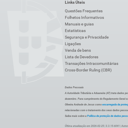
Links Úteis
Questões Frequentes
Folhetos Informativos
Manuais e guias
Estatísticas
Segurança e Privacidade
Ligações
Venda de bens
Lista de Devedores
Transações Intracomunitárias
Cross-Border Ruling (CBR)
Dados Pessoais
A Autoridade Tributária e Aduaneira (AT) trata dados p
dezembro. Para cumprimento do Regulamento Geral sob
Oliveira Andrade de Jesus como
encarregada da prote
relacionadas com o tratamento dos seus dados pessoai
Saiba mais sobre a
Política de proteção de dados pess
Última atualização em 2026-02-25 | 3.3.15-6041 | Autor