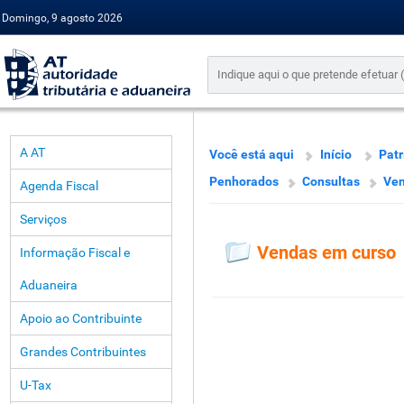
Domingo, 9 agosto 2026
A AT
Você está aqui
Início
Pat
Penhorados
Consultas
Ven
Agenda Fiscal
Serviços
Vendas em curso
Informação Fiscal e
Aduaneira
Apoio ao Contribuinte
Grandes Contribuintes
U-Tax