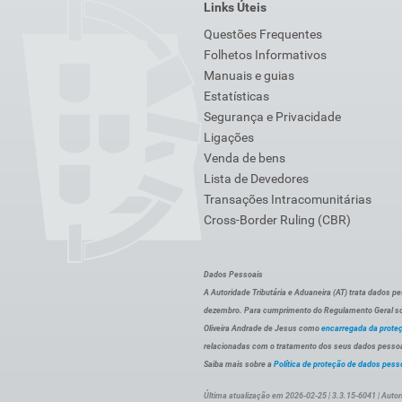
Links Úteis
Questões Frequentes
Folhetos Informativos
Manuais e guias
Estatísticas
Segurança e Privacidade
Ligações
Venda de bens
Lista de Devedores
Transações Intracomunitárias
Cross-Border Ruling (CBR)
Dados Pessoais
A Autoridade Tributária e Aduaneira (AT) trata dados p
dezembro. Para cumprimento do Regulamento Geral sob
Oliveira Andrade de Jesus como
encarregada da prote
relacionadas com o tratamento dos seus dados pessoai
Saiba mais sobre a
Política de proteção de dados pess
Última atualização em 2026-02-25 | 3.3.15-6041 | Autor