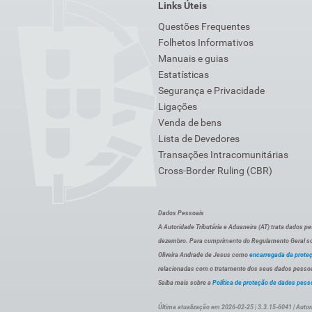
Links Úteis
Questões Frequentes
Folhetos Informativos
Manuais e guias
Estatísticas
Segurança e Privacidade
Ligações
Venda de bens
Lista de Devedores
Transações Intracomunitárias
Cross-Border Ruling (CBR)
Dados Pessoais
A Autoridade Tributária e Aduaneira (AT) trata dados p
dezembro. Para cumprimento do Regulamento Geral sob
Oliveira Andrade de Jesus como
encarregada da prote
relacionadas com o tratamento dos seus dados pessoai
Saiba mais sobre a
Política de proteção de dados pess
Última atualização em 2026-02-25 | 3.3.15-6041 | Autor