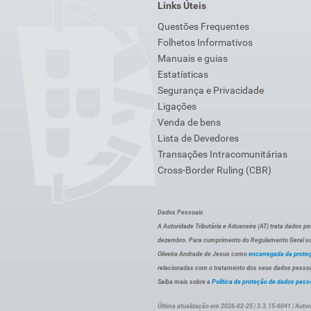
Links Úteis
Questões Frequentes
Folhetos Informativos
Manuais e guias
Estatísticas
Segurança e Privacidade
Ligações
Venda de bens
Lista de Devedores
Transações Intracomunitárias
Cross-Border Ruling (CBR)
Dados Pessoais
A Autoridade Tributária e Aduaneira (AT) trata dados p
dezembro. Para cumprimento do Regulamento Geral sob
Oliveira Andrade de Jesus como
encarregada da prote
relacionadas com o tratamento dos seus dados pessoai
Saiba mais sobre a
Política de proteção de dados pess
Última atualização em 2026-02-25 | 3.3.15-6041 | Autor